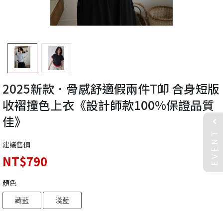
2025新款．骨感舒適假兩件T卹 合身短版
收褶撞色上衣《設計師款100%保證品質
佳》
EVENT
建議售價
NT$790
顏色
藏藍
淺藍