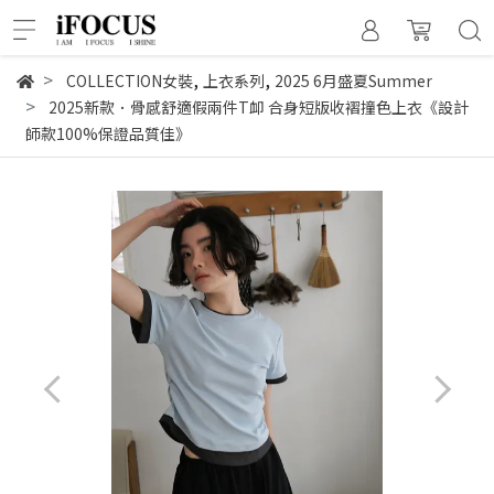
,
,
COLLECTION女裝
上衣系列
2025 6月盛夏Summer
2025新款．骨感舒適假兩件T卹 合身短版收褶撞色上衣《設計
師款100%保證品質佳》