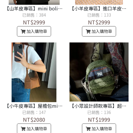
【山羊皮專區】mini bolide 質感低調保齡球（手提/肩揹/斜揹）
【小羊皮專區】進口羊皮．新款褶皺相機包
已銷售：384
已銷售：133
NT$2999
NT$2999
加入購物車
加入購物車
【小牛皮專區】屋檐包mini耳掛系列包款
【小眾設計師款專區】超卡哇伊．秋冬復古毛絨迷你小背包輕便羊羔毛迷你雙肩包（綠）
已銷售：147
已銷售：136
NT$2080
NT$1999
加入購物車
加入購物車