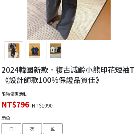
2024韓國新款．復古減齡小熊印花短袖T
《設計師款100%保證品質佳》
限時優惠活動
NT$796
NT$1090
顏色
白
灰
藍