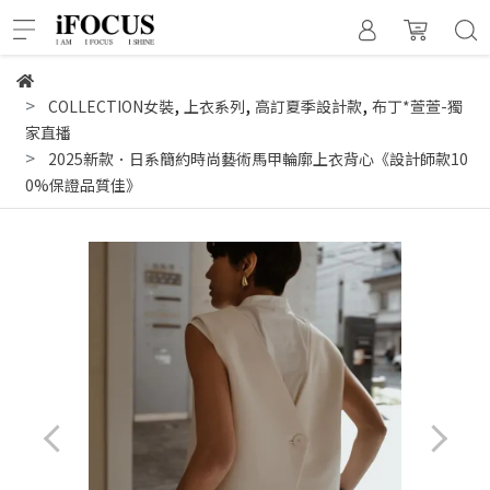
,
,
,
COLLECTION女裝
上衣系列
高訂夏季設計款
布丁*萱萱-獨
家直播
2025新款．日系簡約時尚藝術馬甲輪廓上衣背心《設計師款10
0%保證品質佳》