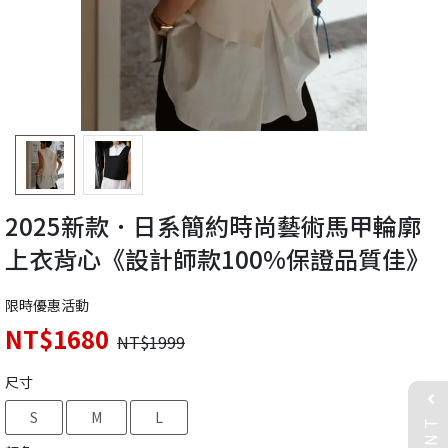
2025新款．日系簡約時尚藝術馬甲輪廓
上衣背心《設計師款100%保證品質佳》
限時優惠活動
NT$1680
NT$1999
尺寸
EVENT
S
M
L