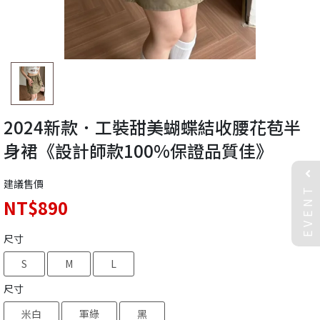
2024新款．工裝甜美蝴蝶結收腰花苞半
身裙《設計師款100%保證品質佳》
建議售價
EVENT
NT$890
尺寸
S
M
L
尺寸
米白
軍綠
黑