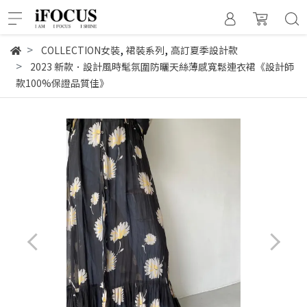
,
,
COLLECTION女裝
裙裝系列
高訂夏季設計款
2023 新款．設計風時髦氛圍防曬天絲薄感寬鬆連衣裙《設計師
款100%保證品質佳》