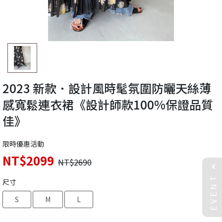
2023 新款．設計風時髦氛圍防曬天絲薄
感寬鬆連衣裙《設計師款100%保證品質
佳》
限時優惠活動
NT$2099
NT$2690
EVENT
尺寸
S
M
L