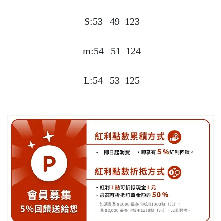
 S:53   49  123

  m:54   51  124 

 L:54   53  125