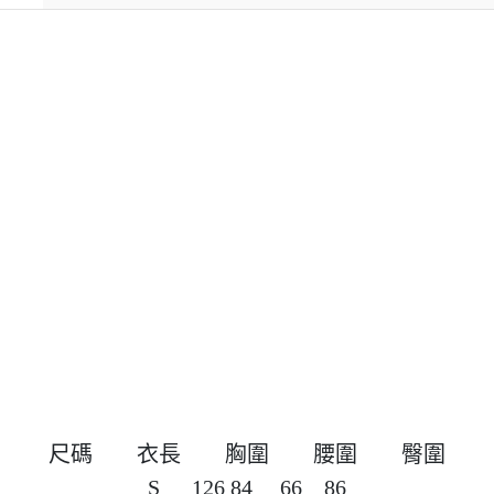
尺碼	衣長	胸圍	腰圍	臀圍

S	126 84	66	86
