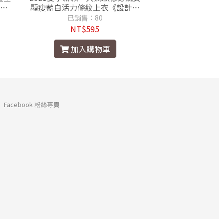
款1
顯瘦藍白活力條紋上衣《設計師
中長款仙女長裙《
款100%保證品質佳》
保證品
已銷售：80
已銷售
NT$595
NT$1
加入購物車
加入
Facebook 粉絲專頁