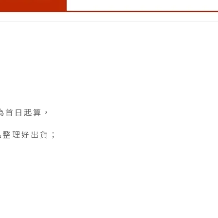
為首日起算，
品整理好出貨；