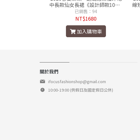
條紋上衣《設計師
中長款仙女長裙《設計師款100%
線
%保證品質佳》
保證品質佳》
售：80
已銷售：94
$595
NT$1680
入購物車
加入購物車
關於我們
ifocusfashionshop@gmail.com
10:00-19:00 (例假日及國定假日公休)