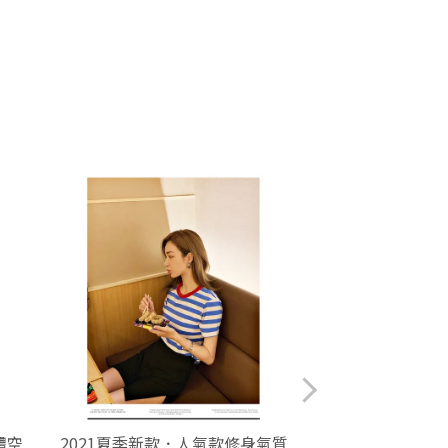
體空
2021夏季新款．人氣款修身氣質
2020春夏新款