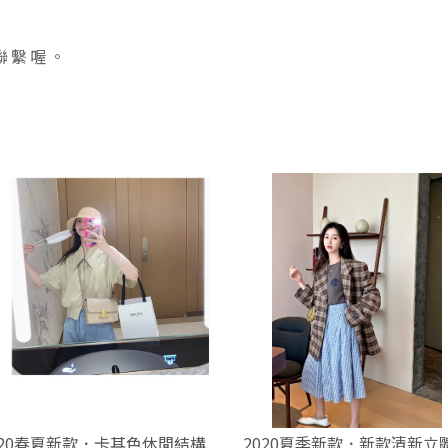
聯繫喔。
020春夏新款．卡其色休閒結構
2020夏季新款．新款清新立