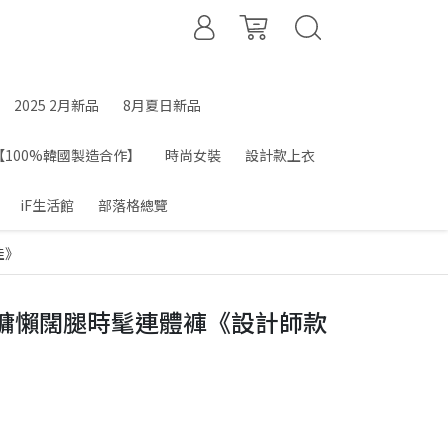
2025 2月新品
8月夏日新品
【100%韓國製造合作】
時尚女裝
設計款上衣
iF生活館
部落格總覽
佳》
計風慵懶闊腿時髦連體褲《設計師款