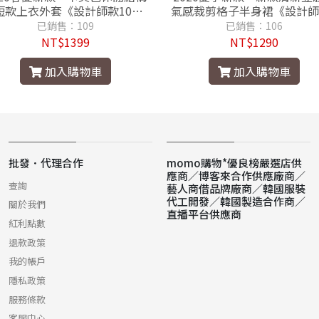
短款上衣外套《設計師款100%
氣感裁剪格子半身裙《設計師
保證品質佳》
00%保證品質佳》
已銷售：109
已銷售：106
NT$1399
NT$1290
加入購物車
加入購物車
批發．代理合作
momo購物*優良榜嚴選店供
應商／博客來合作供應廠商／
查詢
藝人商借品牌廠商／韓國服裝
代工開發／韓國製造合作商／
關於我們
直播平台供應商
紅利點數
退款政策
我的帳戶
隱私政策
服務條款
客服中心