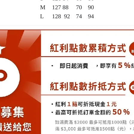
M	127 88	70	90

L	128	92	74	94