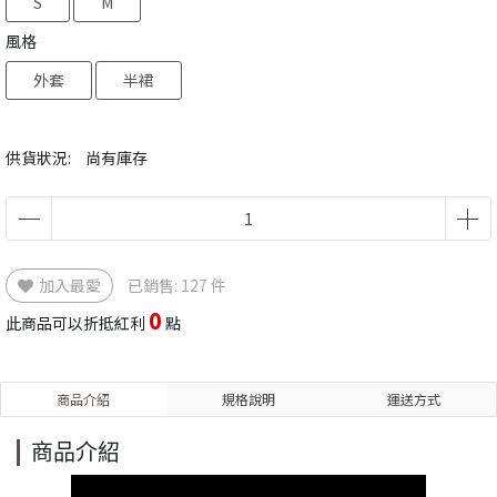
S
M
風格
外套
半裙
供貨狀況:
尚有庫存
加入最愛
已銷售: 127 件
0
此商品可以折抵紅利
點
商品介紹
規格說明
運送方式
商品介紹