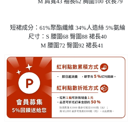
                   M 肩寬43 袖長62 胸圍100 衣長79

  短裙成分：61%聚酯纖維 34%人造絲 5%氨綸

  尺寸：S 腰圍68 臀圍88 裙長40

        M 腰圍72 臀圍92 裙長41