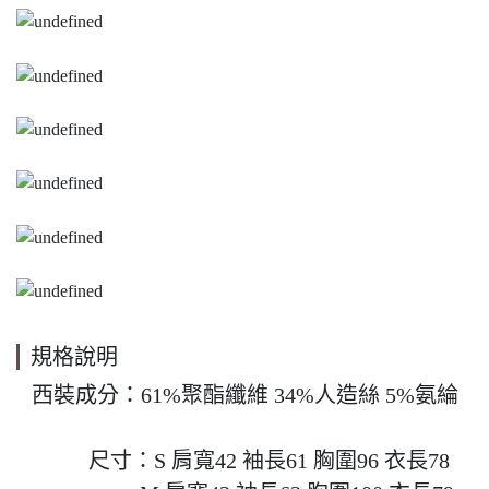
規格說明
西裝成分：61%聚酯纖維 34%人造絲 5%氨綸

         尺寸：S 肩寬42 袖長61 胸圍96 衣長78
