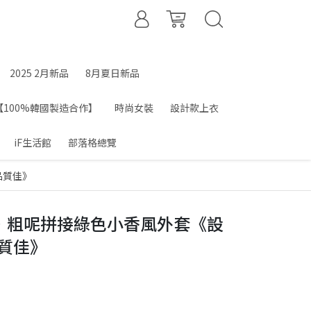
2025 2月新品
8月夏日新品
【100%韓國製造合作】
時尚女裝
設計款上衣
iF生活館
部落格總覽
品質佳》
款．粗呢拼接綠色小香風外套《設
品質佳》