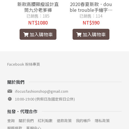
搭薄
新款高腰顯瘦設計直
2020春夏新款．dou
寬
裝褲
筒九分老爹褲
ble trouble手繪字母
條
保證
小版型tee白色短款上
不
已銷售：185
已銷售：114
衣《設計師款100%保
一
NT$1080
NT$590
證品質佳》
手
加入購物車
加入購物車
Facebook 粉絲專頁
關於我們
ifocusfashionshop@gmail.com
10:00-19:00 (例假日及國定假日公休)
批發．代理合作
查詢
關於我們
紅利點數
退款政策
我的帳戶
隱私政策
服務條款
客服中心