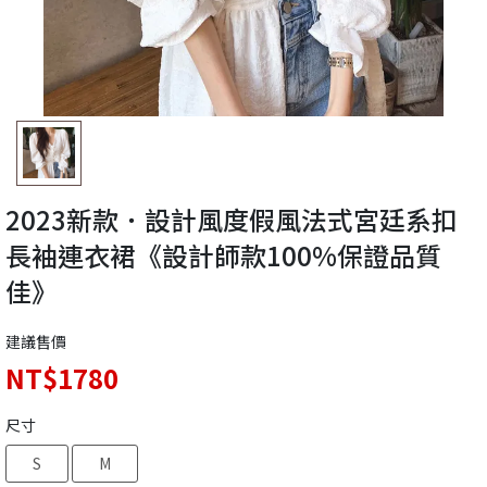
2023新款．設計風度假風法式宮廷系扣
長袖連衣裙《設計師款100%保證品質
佳》
建議售價
NT$1780
尺寸
S
M