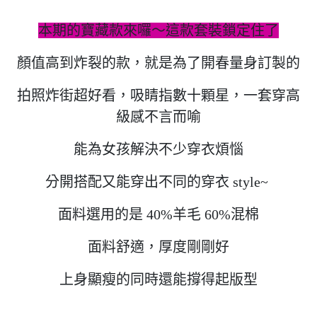
本期的寶藏款來囉～這款套裝鎖定住了
顏值高到炸裂的款，就是為了開春量身訂製的
拍照炸街超好看，吸睛指數十顆星，一套穿高
級感不言而喻
能為女孩解決不少穿衣煩惱
分開搭配又能穿出不同的穿衣 style~
面料選用的是 40%羊毛 60%混棉
面料舒適，厚度剛剛好
上身顯瘦的同時還能撐得起版型