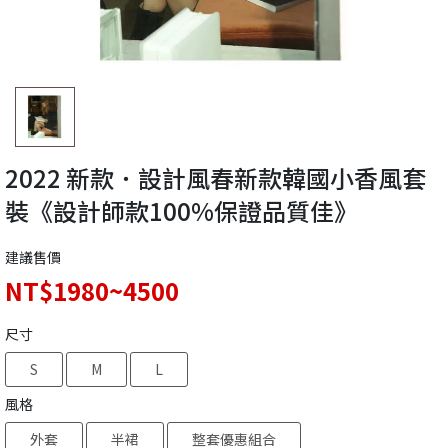
2022 新款．設計風春新款韓國小香風套
裝《設計師款100%保證品質佳》
建議售價
NT$1980~4500
尺寸
S
M
L
風格
外套
半裙
整套優惠組合