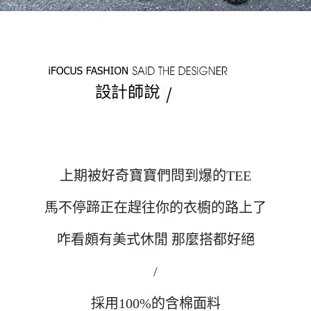
上期被好奇寶寶們問到爆的TEE
馬不停蹄正在趕往你的衣櫥的路上了
咋看頗有美式休閒 那麼搭都好絕
/
採用100%的含棉面料