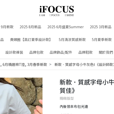
5 9月新款
2025 8月新品
2025 6月盛夏Summer
2025 3月新品
新品
貴婦圈【高訂夏季設計款】
5月清涼質感新款
5月夏季新款
設計款褲裝
品牌包款
品牌飾品/配件
品牌鞋款
關於我們
,
,
貨
6月精選棉T控
3月春季新款
新款．質感字母小牛灰色t《設計師款
新款．質感字母小牛
質佳》
精緻版型
內後領本布包光邊