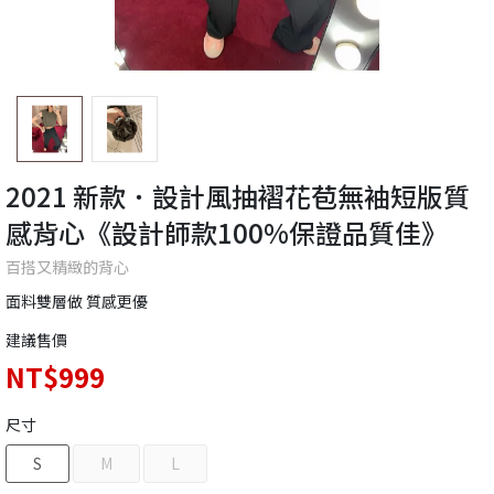
2021 新款．設計風抽褶花苞無袖短版質
感背心《設計師款100%保證品質佳》
百搭又精緻的背心
面料雙層做 質感更優
建議售價
NT$999
尺寸
S
M
L