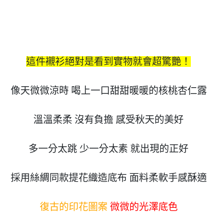
這件襯衫絕對是看到實物就會超驚艷！
像天微微涼時 喝上一口甜甜暖暖的核桃杏仁露

溫溫柔柔 沒有負擔 感受秋天的美好

多一分太跳 少一分太素 就出現的正好

採用絲綢同款提花織造底布 面料柔軟手感酥適

復古的印花圖案 
微微的光澤底色