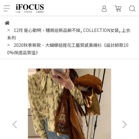
,
,
12月 是心動啊，糟糕這新品躲不掉
COLLECTION女裝
上衣
系列
2020秋季新款．大蝴蝶結提花工藝質感黃襯衫《設計師款10
0%保證品質佳》