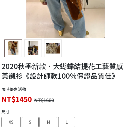
2020秋季新款．大蝴蝶結提花工藝質感
黃襯衫《設計師款100%保證品質佳》
限時優惠活動
NT$1450
NT$1680
尺寸
XS
S
M
L