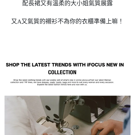
配長裙又有溫柔的大小姐氣質展露

又A又氣質的襯衫不為你的衣櫃準備上嘛！