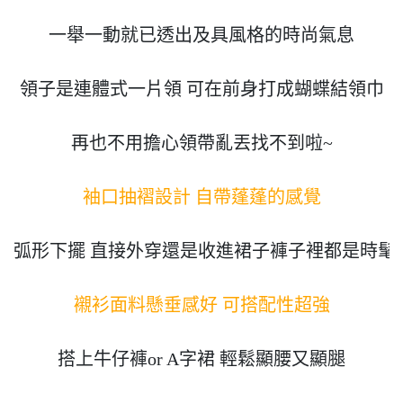
一舉一動就已透出及具風格的時尚氣息

領子是連體式一片領 可在前身打成蝴蝶結領巾

再也不用擔心領帶亂丟找不到啦~

袖口抽褶設計 自帶蓬蓬的感覺
弧形下擺 直接外穿還是收進裙子褲子裡都是時髦感
襯衫面料懸垂感好 可搭配性超強
搭上牛仔褲or A字裙 輕鬆顯腰又顯腿
