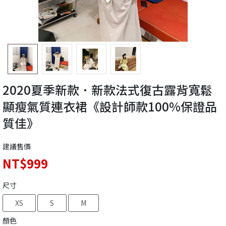
2020夏季新款．新款法式復古露背寬鬆
顯瘦氣質連衣裙《設計師款100%保證品
質佳》
建議售價
NT$999
尺寸
XS
S
M
顏色