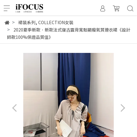
,
裙裝系列
COLLECTION女裝
2020夏季新款．新款法式復古露背寬鬆顯瘦氣質連衣裙《設計
師款100%保證品質佳》