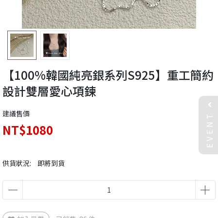
【100%韓國純亮銀系列S925】重工簡約
設計雙層愛心項鍊
EVENT
建議售價
NT$1080
供貨狀況:
即將到貨