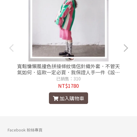
寬鬆慵懶風撞色拼接條紋情侶針織外套．不管天
氣如何．這款一定必買．我保證人手一件《設計
師款100%保證品質佳》
已銷售：310
NT$1780
加入購物車
Facebook 粉絲專頁