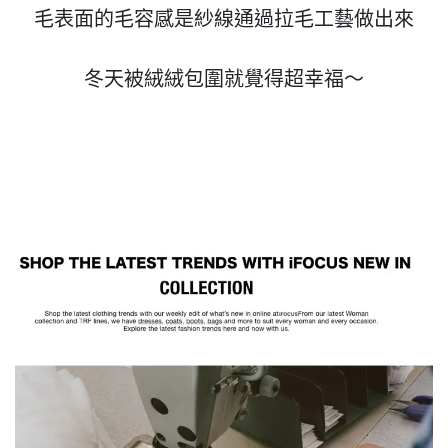
毛表面的毛容感是紗線通過拉毛工藝做出來

冬天被絨絨包圍就覺得超幸福〜