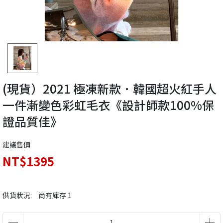
(現貨）2021 極凍新款．韓國超火紅手人
一件漸變色彩虹毛衣《設計師款100%保
證品質佳》
建議售價
NT$1395
供貨狀況:
尚有庫存 1