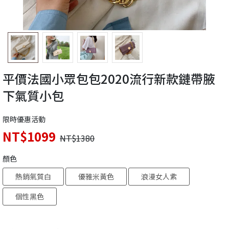
平價法國小眾包包2020流行新款鏈帶腋
下氣質小包
限時優惠活動
NT$1099
NT$1380
顏色
熱銷氣質白
優雅米黃色
浪漫女人紫
個性黑色