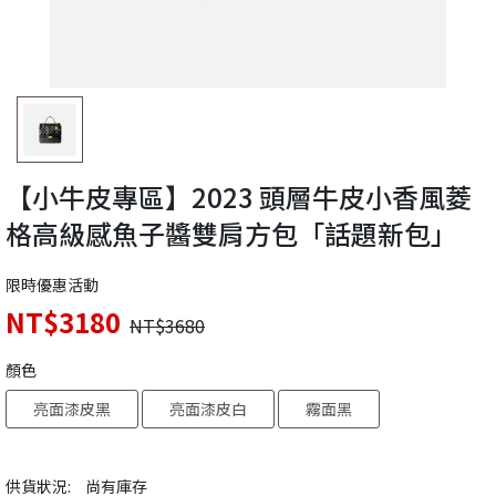
【小牛皮專區】2023 頭層牛皮小香風菱
格高級感魚子醬雙肩方包「話題新包」
限時優惠活動
NT$3180
NT$3680
顏色
亮面漆皮黑
亮面漆皮白
霧面黑
供貨狀況:
尚有庫存