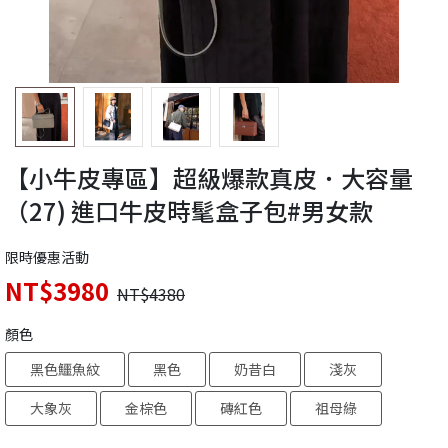
【小牛皮專區】超級爆款真皮．大容量
（27) 進口牛皮時髦盒子包#男女款
限時優惠活動
NT$3980
NT$4380
顏色
黑色鱷魚紋
黑色
奶昔白
淺灰
大象灰
金棕色
磚紅色
祖母綠