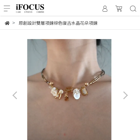
原創設計雙層項鍊棕色復古水晶花朵項鍊