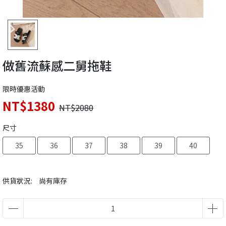
做舊流蘇感二舅拖鞋
限時優惠活動
NT$1380
NT$2080
尺寸
35
36
37
38
39
40
供貨狀況:
尚有庫存