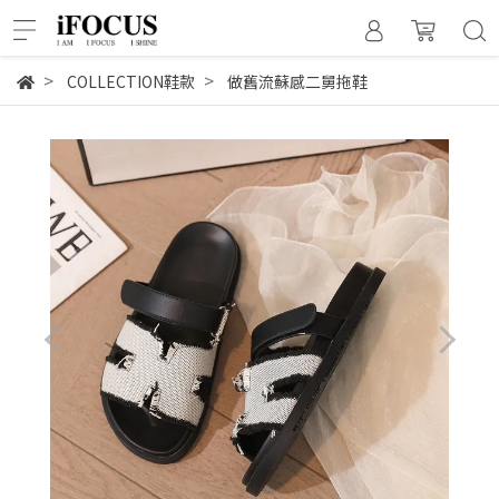
COLLECTION鞋款
做舊流蘇感二舅拖鞋